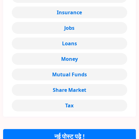
Insurance
Jobs
Loans
Money
Mutual Funds
Share Market
Tax
नई पोस्ट पढ़े !