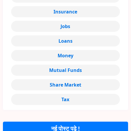
Insurance
Jobs
Loans
Money
Mutual Funds
Share Market
Tax
नई पोस्ट पढ़े !