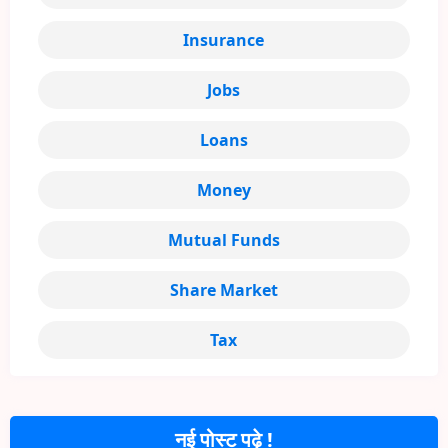
Insurance
Jobs
Loans
Money
Mutual Funds
Share Market
Tax
नई पोस्ट पढ़े !