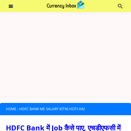
HOME
›
HDFC BANK ME SALARY KITNI HOTI HAI
HDFC Bank में Job कैसे पाए, एचडीएफसी में