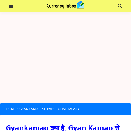
HOME
›
GYANKAMAO SE PAISE KAISE KAMAYE
Gyankamao क्या है, Gyan Kamao से