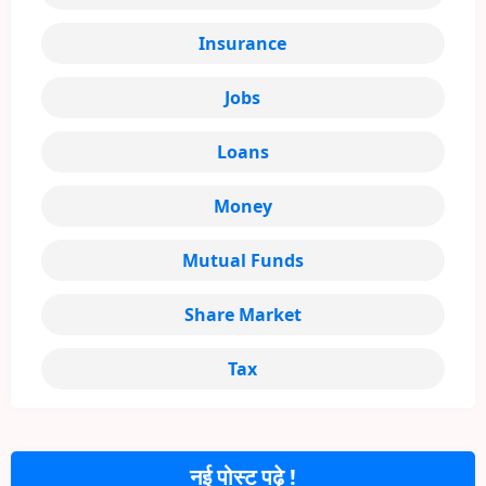
Insurance
Jobs
Loans
Money
Mutual Funds
Share Market
Tax
नई पोस्ट पढ़े !