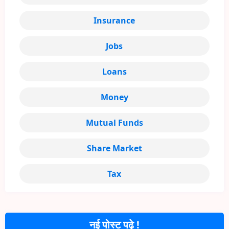
Insurance
Jobs
Loans
Money
Mutual Funds
Share Market
Tax
नई पोस्ट पढ़े !