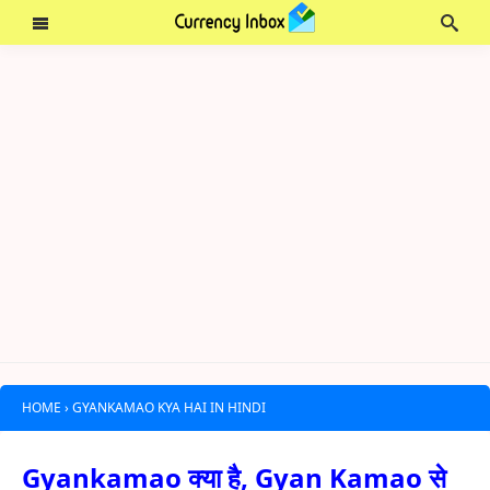
HOME
›
GYANKAMAO KYA HAI IN HINDI
Gyankamao क्या है, Gyan Kamao से