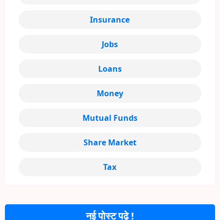
Insurance
Jobs
Loans
Money
Mutual Funds
Share Market
Tax
नई पोस्ट पढ़े !