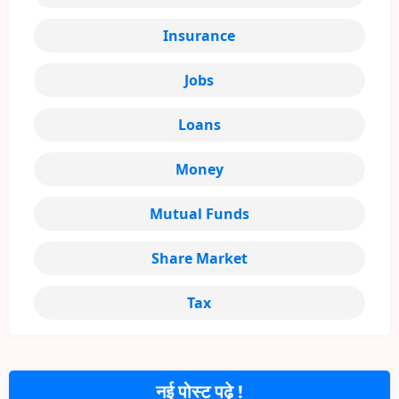
Insurance
Jobs
Loans
Money
Mutual Funds
Share Market
Tax
नई पोस्ट पढ़े !