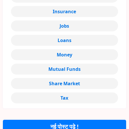
Insurance
Jobs
Loans
Money
Mutual Funds
Share Market
Tax
नई पोस्ट पढ़े !