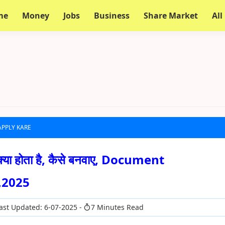
me
Money
Jobs
Business
Share Market
All
APPLY KARE
या होता है, कैसे बनवाए, Document
,2025
ast Updated: 6-07-2025
7 Minutes Read