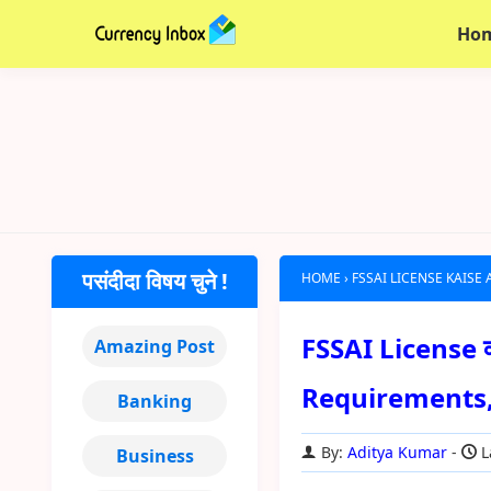
Ho
पसंदीदा विषय चुने !
HOME
›
FSSAI LICENSE KAISE 
FSSAI License क्
Amazing Post
Requirements
Banking
By:
Aditya Kumar
L
Business