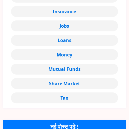
Insurance
Jobs
Loans
Money
Mutual Funds
Share Market
Tax
नई पोस्ट पढ़े !