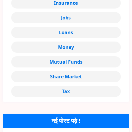
Insurance
Jobs
Loans
Money
Mutual Funds
Share Market
Tax
नई पोस्ट पढ़े !