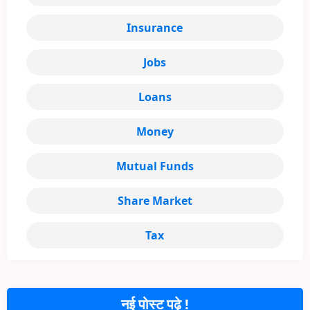
Insurance
Jobs
Loans
Money
Mutual Funds
Share Market
Tax
नई पोस्ट पढ़े !