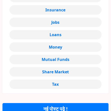
Insurance
Jobs
Loans
Money
Mutual Funds
Share Market
Tax
नई पोस्ट पढ़े !