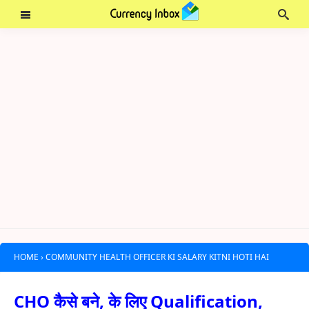
HOME
›
COMMUNITY HEALTH OFFICER KI SALARY KITNI HOTI HAI
CHO कैसे बने, के लिए Qualification,