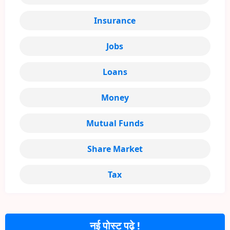
Insurance
Jobs
Loans
Money
Mutual Funds
Share Market
Tax
नई पोस्ट पढ़े !