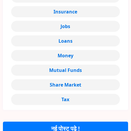
Insurance
Jobs
Loans
Money
Mutual Funds
Share Market
Tax
नई पोस्ट पढ़े !