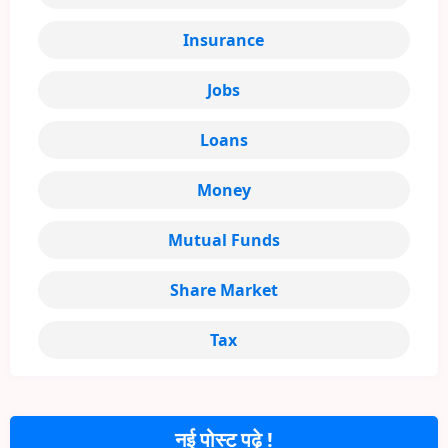
Insurance
Jobs
Loans
Money
Mutual Funds
Share Market
Tax
नई पोस्ट पढ़े !