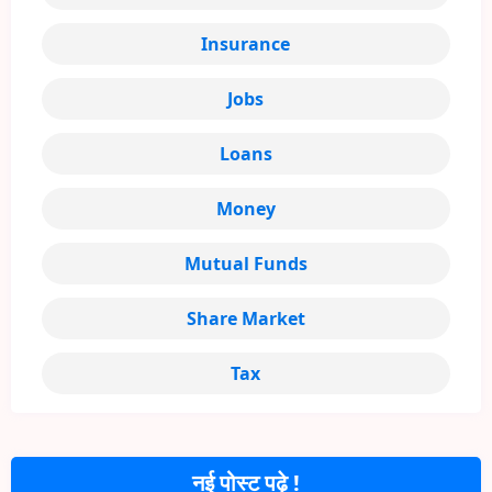
Insurance
Jobs
Loans
Money
Mutual Funds
Share Market
Tax
नई पोस्ट पढ़े !