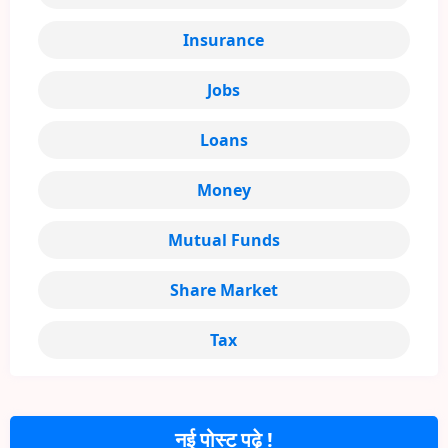
Insurance
Jobs
Loans
Money
Mutual Funds
Share Market
Tax
नई पोस्ट पढ़े !