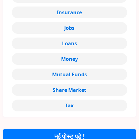
Insurance
Jobs
Loans
Money
Mutual Funds
Share Market
Tax
नई पोस्ट पढ़े !