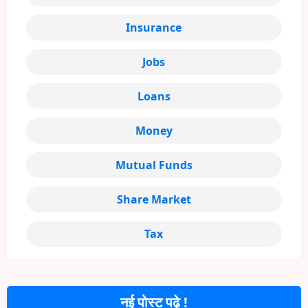
Insurance
Jobs
Loans
Money
Mutual Funds
Share Market
Tax
नई पोस्ट पढ़े !