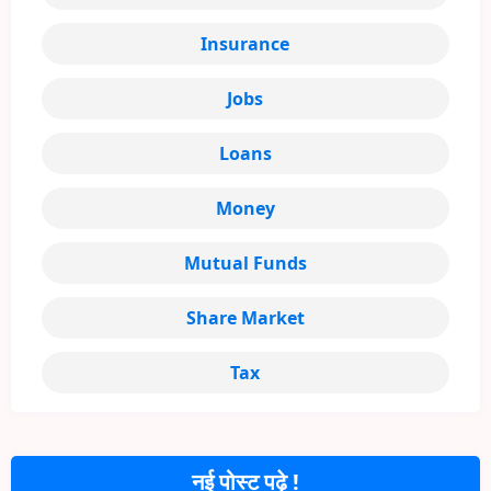
Insurance
Jobs
Loans
Money
Mutual Funds
Share Market
Tax
नई पोस्ट पढ़े !