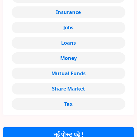
Insurance
Jobs
Loans
Money
Mutual Funds
Share Market
Tax
नई पोस्ट पढ़े !