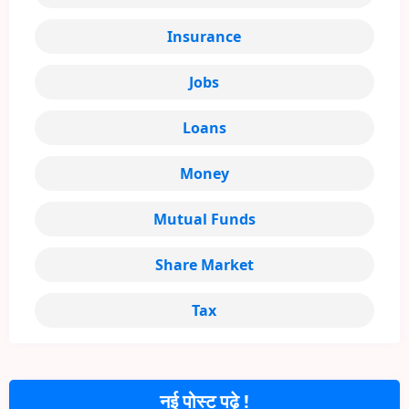
Insurance
Jobs
Loans
Money
Mutual Funds
Share Market
Tax
नई पोस्ट पढ़े !