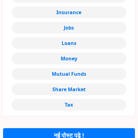
Insurance
Jobs
Loans
Money
Mutual Funds
Share Market
Tax
नई पोस्ट पढ़े !