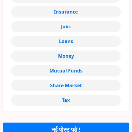
Insurance
Jobs
Loans
Money
Mutual Funds
Share Market
Tax
नई पोस्ट पढ़े !