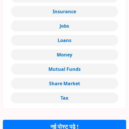
Insurance
Jobs
Loans
Money
Mutual Funds
Share Market
Tax
नई पोस्ट पढ़े !