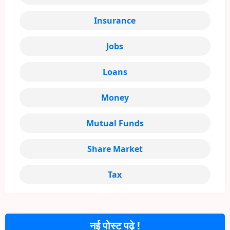
Insurance
Jobs
Loans
Money
Mutual Funds
Share Market
Tax
नई पोस्ट पढ़े !