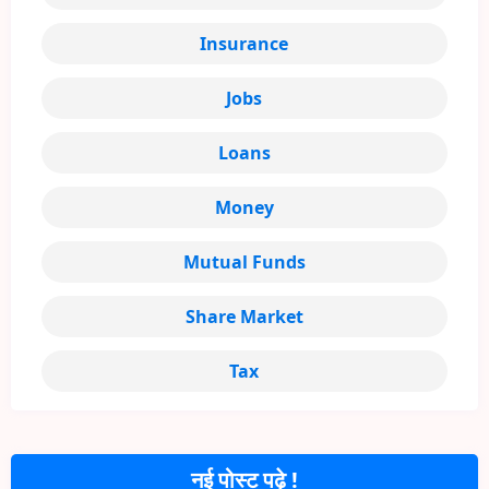
Insurance
Jobs
Loans
Money
Mutual Funds
Share Market
Tax
नई पोस्ट पढ़े !