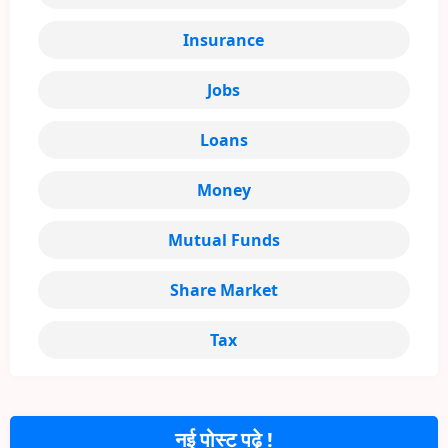
Insurance
Jobs
Loans
Money
Mutual Funds
Share Market
Tax
नई पोस्ट पढ़े !